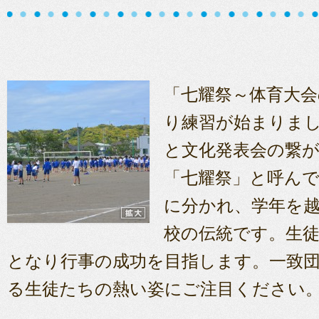
「七耀祭～体育大会
り練習が始まりま
と文化発表会の繋
「七耀祭」と呼んで
に分かれ、学年を
校の伝統です。生
となり行事の成功を目指します。一致
る生徒たちの熱い姿にご注目ください